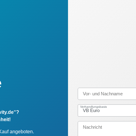
e
Verhandlungsbasis
vity.de“?
heit!
 Kauf angeboten.